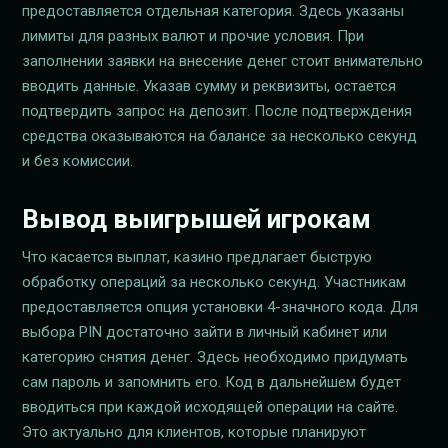
предоставляется отдельная категория. Здесь указаны
лимиты для разных валют и прочие условия. При
заполнении заявки на внесение денег стоит внимательно
вводить данные. Указав сумму и реквизиты, остается
подтвердить запрос на депозит. После подтверждения
средства оказываются на балансе за несколько секунд
и без комиссии.
Вывод выигрышей игрокам
Что касается выплат, казино предлагает быструю
обработку операций за несколько секунд. Участникам
предоставляется опция установки 4-значного кода. Для
выбора PIN достаточно зайти в личный кабинет или
категорию снятия денег. Здесь необходимо придумать
сам пароль и запомнить его. Код в дальнейшем будет
вводиться при каждой исходящей операции на сайте.
Это актуально для клиентов, которые планируют