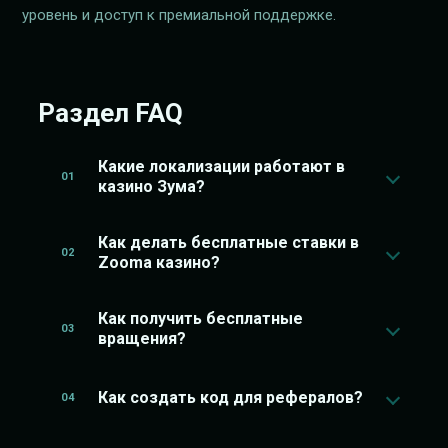
уровень и доступ к премиальной поддержке.
Раздел FAQ
Какие локализации работают в
01
казино Зума?
Как делать бесплатные ставки в
02
Zooma казино?
Как получить бесплатные
03
вращения?
Как создать код для рефералов?
04