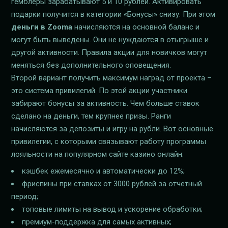
гемблеры зарабатывают 5 и 10 рублей. Активировать
подарки получится в категории «Бонусы» снизу. При этом
деньги в Zooma
начисляются на основной баланс и
могут быть выведены. Они не нуждаются в отыгрыше и
другой активности. Правила акции для новичков могут
меняться без дополнительного оповещения.
Второй вариант получить максимум наград от проекта –
это система привилегий. По этой акции участники
забирают бонусы за активность. Чем больше ставок
сделано на деньги, тем крупнее призы. Ранги
начисляются за депозиты и игру на рубли. Вот основные
привилегии, с которыми связывают работу программы
лояльности на популярном сайте казино онлайн:
кэшбек ежемесячно и автоматически до 12%;
фриспины при ставках от 3000 рублей за отчетный
период;
топовые лимиты на вывод и ускорение обработки;
премиум-поддержка для самых активных;