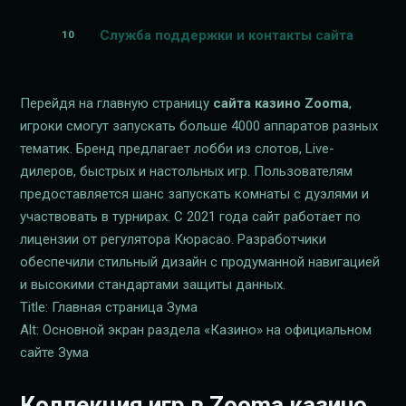
Служба поддержки и контакты сайта
Перейдя на главную страницу
сайта казино Zooma
,
игроки смогут запускать больше 4000 аппаратов разных
тематик. Бренд предлагает лобби из слотов, Live-
дилеров, быстрых и настольных игр. Пользователям
предоставляется шанс запускать комнаты с дуэлями и
участвовать в турнирах. С 2021 года сайт работает по
лицензии от регулятора Кюрасао. Разработчики
обеспечили стильный дизайн с продуманной навигацией
и высокими стандартами защиты данных.
Title: Главная страница Зума
Alt: Основной экран раздела «Казино» на официальном
сайте Зума
Коллекция игр в Zooma казино