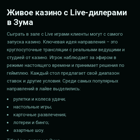
Живое казино с Live-дилерами
в Зума
Сыграть в зале с Live играми клиенты могут с самого
запуска казино. Ключевая идея направления – это
круглосуточные трансляции с реальными ведущими и
студией от казино. Игрок наблюдает за эфиром в
режиме настоящего времени и принимает решения по
геймплею. Каждый стол предлагает свой диапазон
ставок и другие условия. Среди самых популярных
направлений в лайве выделились:
рулетки и колеса удачи;
настольные игры;
карточные развлечения;
лотереи и бинго;
азартные шоу.