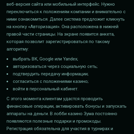
веб-версия сайта или мобильный интерфейс. Нужно
переключиться к положениям компании и внимательно с
ними ознакомиться. Далее система предложит кликнуть
на кнопку «Авторизация». Она расположена в нижней
правой части страницы. На экране появится анкета,
которая позволит зарегистрироваться по такому
алгоритму:
выбрать ВК, Google или Yandex;
авторизоваться через социальную сеть;
подтвердить передачу информации;
согласиться с положениями казино;
войти в персональный кабинет.
С этого момента клиентам удастся проводить
финансовые операции, активировать бонусы и запускать
аппараты на деньги. В лобби казино Зума постоянно
появляются полезные подарки и промокоды.
Регистрация обязательна для участия в турнирах и