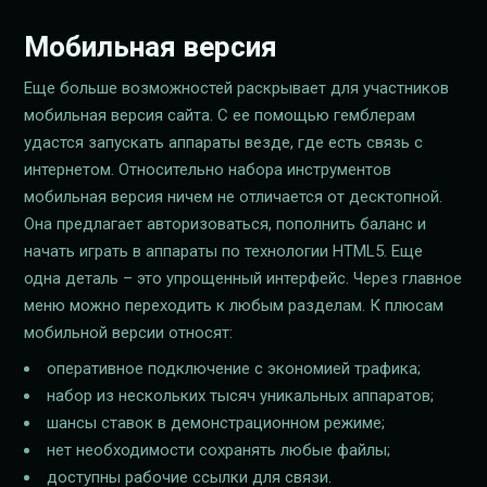
Мобильная версия
Еще больше возможностей раскрывает для участников
мобильная версия сайта. С ее помощью гемблерам
удастся запускать аппараты везде, где есть связь с
интернетом. Относительно набора инструментов
мобильная версия ничем не отличается от десктопной.
Она предлагает авторизоваться, пополнить баланс и
начать играть в аппараты по технологии HTML5. Еще
одна деталь – это упрощенный интерфейс. Через главное
меню можно переходить к любым разделам. К плюсам
мобильной версии относят:
оперативное подключение с экономией трафика;
набор из нескольких тысяч уникальных аппаратов;
шансы ставок в демонстрационном режиме;
нет необходимости сохранять любые файлы;
доступны рабочие ссылки для связи.