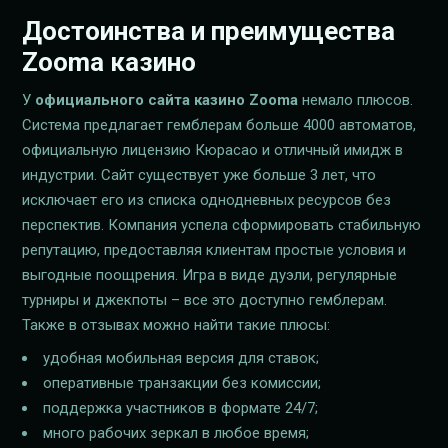
Достоинства и преимущества
Zooma казино
У
официального сайта казино Zooma
немало плюсов.
Система предлагает гемблерам больше 4000 автоматов,
официальную лицензию Кюрасао и отличный имидж в
индустрии. Сайт существует уже больше 3 лет, что
исключает его из списка однодневных ресурсов без
перспектив. Компания успела сформировать стабильную
репутацию, предоставляя клиентам простые условия и
выгодные поощрения. Игра в виде дуэли, регулярные
турниры и джекпоты – все это доступно гемблерам.
Также в отзывах можно найти такие плюсы:
удобная мобильная версия для ставок;
оперативные транзакции без комиссии;
поддержка участников в формате 24/7;
много рабочих зеркал в любое время;