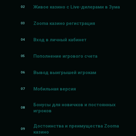
Живое казино с Live-дилерами в Зума
Zooma казино регистрация
Вход в личный кабинет
Пополнение игрового счета
Вывод выигрышей игрокам
Мобильная версия
Бонусы для новичков и постоянных
игроков
Достоинства и преимущества Zooma
казино